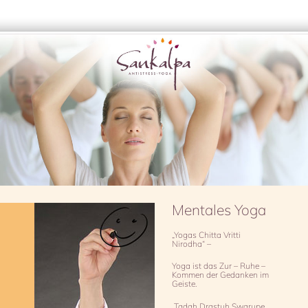
Mentales Yoga
„Yogas Chitta Vritti
Nirodha“ –
Yoga ist das Zur – Ruhe –
Kommen der Gedanken im
Geiste.
„Tadah Drastuh Swarupe