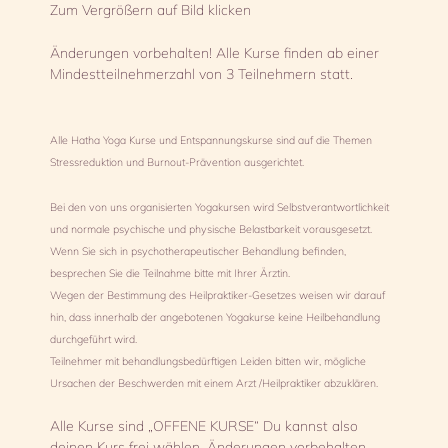
Zum Vergrößern auf Bild klicken
Änderungen vorbehalten! Alle Kurse finden ab einer
Mindestteilnehmerzahl von 3 Teilnehmern statt.
Alle Hatha Yoga Kurse und Entspannungskurse sind auf die Themen
Stressreduktion und Burnout-Prävention ausgerichtet.
Bei den von uns organisierten Yogakursen wird Selbstverantwortlichkeit
und normale psychische und physische Belastbarkeit vorausgesetzt.
Wenn Sie sich in psychotherapeutischer Behandlung befinden,
besprechen Sie die Teilnahme bitte mit Ihrer Ärztin.
Wegen der Bestimmung des Heilpraktiker-Gesetzes weisen wir darauf
hin, dass innerhalb der angebotenen Yogakurse keine Heilbehandlung
durchgeführt wird.
Teilnehmer mit behandlungsbedürftigen Leiden bitten wir, mögliche
Ursachen der Beschwerden mit einem Arzt /Heilpraktiker abzuklären.
Alle Kurse sind „OFFENE KURSE“ Du kannst also
deinen Kurs frei wählen. Änderungen vorbehalten.