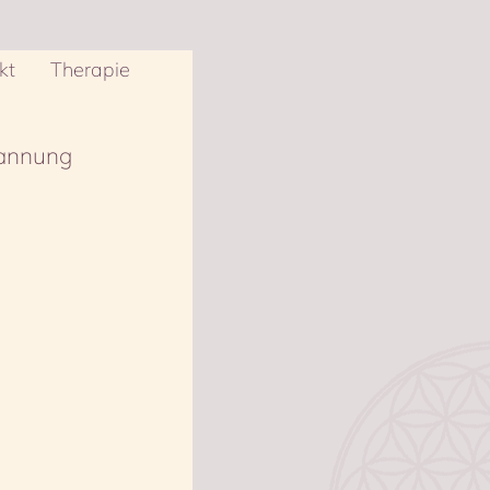
kt
Therapie
pannung