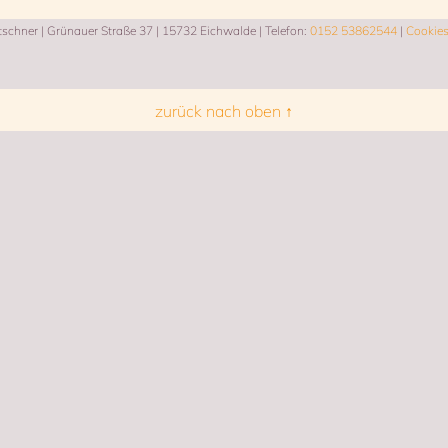
chner | Grünauer Straße 37 | 15732 Eichwalde | Telefon:
0152 53862544
|
Cookie
zurück nach oben ↑