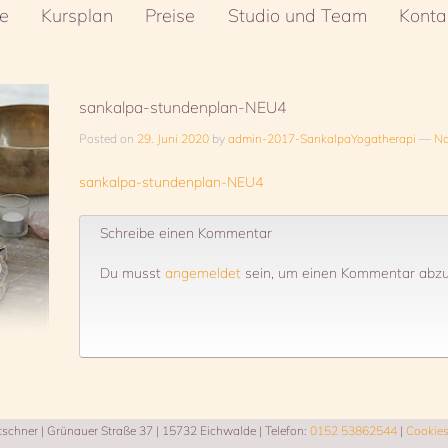
e
Kursplan
Preise
Studio und Team
Konta
sankalpa-stundenplan-NEU4
Posted on
29. Juni 2020
by
admin-2017-SankalpaYogatherapi
—
No
sankalpa-stundenplan-NEU4
Schreibe einen Kommentar
Du musst
angemeldet
sein, um einen Kommentar abz
chner | Grünauer Straße 37 | 15732 Eichwalde | Telefon:
0152 53862544
|
Cookie