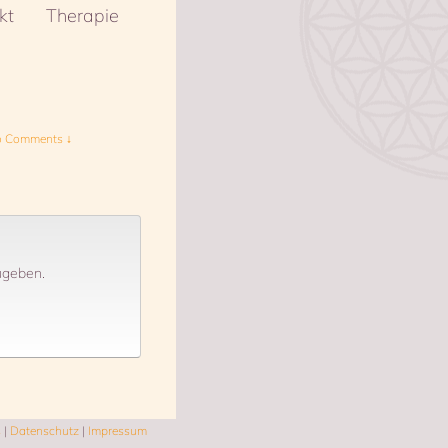
kt
Therapie
 Comments ↓
ugeben.
s
|
Datenschutz
|
Impressum