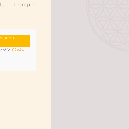
kt
Therapie
ationen
algröße
82×44