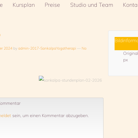
e
Kursplan
Preise
Studio und Team
Konta
n
Bildinform
er 2024
by
admin-2017-SankalpaYogatherapi
—
No
Origin
px
 Kommentar
eldet
sein, um einen Kommentar abzugeben.