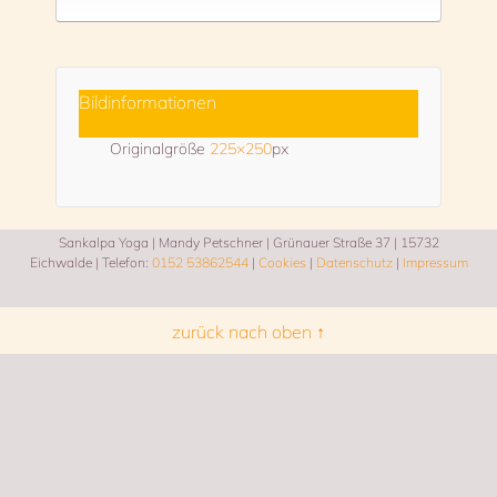
Bildinformationen
Originalgröße
225×250
px
Sankalpa Yoga | Mandy Petschner | Grünauer Straße 37 | 15732
Eichwalde | Telefon:
0152 53862544
|
Cookies
|
Datenschutz
|
Impressum
zurück nach oben ↑