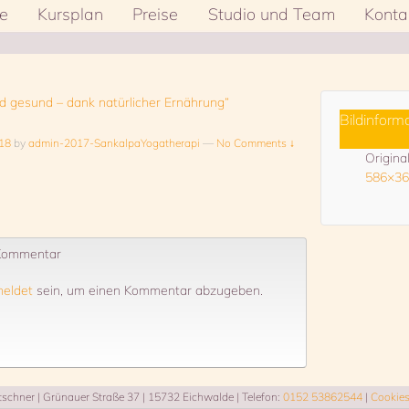
e
Kursplan
Preise
Studio und Team
Konta
nd gesund – dank natürlicher Ernährung“
Bildinform
018
by
admin-2017-SankalpaYogatherapi
—
No Comments ↓
Origina
586×36
 Kommentar
eldet
sein, um einen Kommentar abzugeben.
chner | Grünauer Straße 37 | 15732 Eichwalde | Telefon:
0152 53862544
|
Cookie