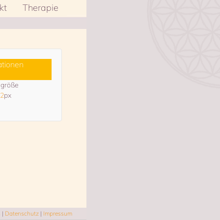
kt
Therapie
ationen
lgröße
2
px
s
|
Datenschutz
|
Impressum