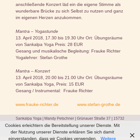
anschließende
Konzert
läd ein die eigene Stimme als
wunderbare Brücke zu sich Selbst zu nutzen und ganz
im eigenen Herzen anzukommen.
Mantra – Yogastunde
13. April 2018, 17.30 bis 19.30 Uhr Ort: Übungsräume
von Sankalpa Yoga Preis: 28 EUR
Gesang und musikalische Begleitung: Frauke Richter
Yogalehrer: Stefan Grothe
Mantra – Konzert
13. April 2018, 20.00 bis 21.00 Uhr Ort: Übungsräume
von Sankalpa Yoga, Preis: 15 EUR
Gesang / Instrumental: Frauke Richter
www.frauke-richter.de
www.stefan-grothe.de
Sankalpa Yoga | Mandy Petschner | Grünauer Straße 37 | 15732
Eichwalde | Telefon:
0152 53862544
|
Cookies
|
Datenschutz
|
Impressum
Cookies erleichtern die Bereitstellung unserer Dienste. Mit
der Nutzung unserer Dienste erklären Sie sich damit
einverstanden, dass wir Cookies verwenden.
Weitere